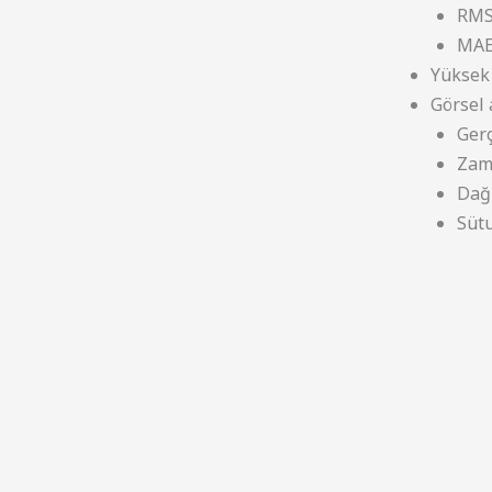
RMS
MAE
Yüksek 
Görsel 
Gerç
Zama
Dağı
Sütu