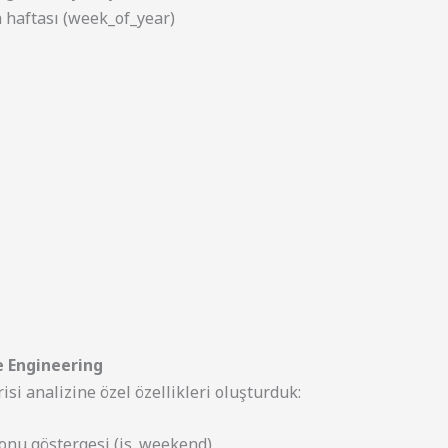
n haftası (week_of_year)
e Engineering
si analizine özel özellikleri oluşturduk:
onu göstergesi (is_weekend)