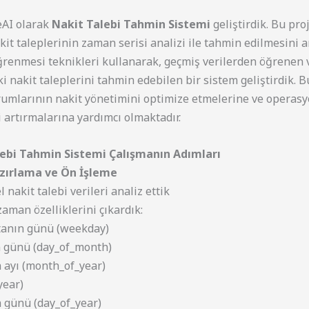
AI olarak
Nakit Talebi Tahmin Sistemi
geliştirdik. Bu pro
it taleplerinin zaman serisi analizi ile tahmin edilmesini 
renmesi teknikleri kullanarak, geçmiş verilerden öğrenen 
i nakit taleplerini tahmin edebilen bir sistem geliştirdik. B
rumlarının nakit yönetimini optimize etmelerine ve operasy
i artırmalarına yardımcı olmaktadır.
ebi Tahmin Sistemi Çalışmanın Adımları
azırlama ve Ön İşleme
l nakit talebi verileri analiz ettik
aman özelliklerini çıkardık:
tanın günü (weekday)
n günü (day_of_month)
n ayı (month_of_year)
(year)
n günü (day_of_year)