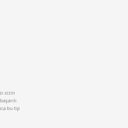
ı sizin
başarılı
ıca bu tip