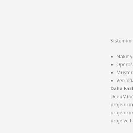
Sistemimiz
Nakit y
Operas
Müşter
Veri od
Daha Fazla
DeepMineA
projeleri
projelerim
proje ve t