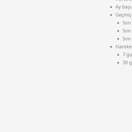
Ay başı
Geçmiş 
Son 
Son 
Son 
Hareket
7 gü
30 g