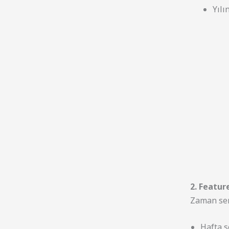
Yılı
2. Featur
Zaman seri
Hafta s