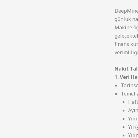
DeepMine
günlük nak
Makine öğ
gelecektek
finans ku
verimliliğ
Nakit Tal
1. Veri H
Tarihse
Temel z
Haf
Ayı
Yılı
Yıl 
Yılı