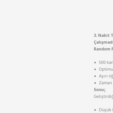
3. Nakit 
Çalışmad
Random F
500 ka
Optimum
Aşırı ö
Zaman s
Sonu
ç
Geliştirdi
Düşük H