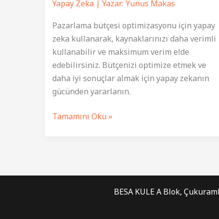
Yapay Zeka
| Yazar:
Yunus Makas
Pazarlama bütçesi optimizasyonu için yapay
zeka kullanarak, kaynaklarınızı daha verimli
kullanabilir ve maksimum verim elde
edebilirsiniz. Bütçenizi optimize etmek ve
daha iyi sonuçlar almak için yapay zekanın
gücünden yararlanın.
Pazarlama
Tamamını Oku »
Bütçesi
Optimizasyonu:
Maksimum
Verim
İçin
BESA KULE A Blok, Çukuram
Yapay
Zeka