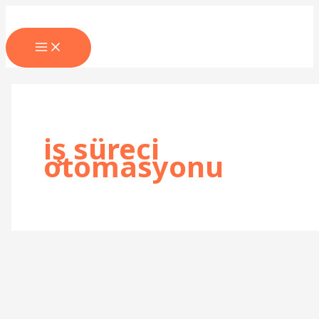
İçeriğe
atla
MAIN
MENU
iş süreci
otomasyonu