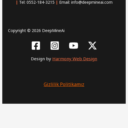
Entegrasyonu:
|
Tel: 0552-184-3215
|
Email: info@deepmineai.com
5
Kritik
Adım
Copyright © 2026 DeepMineAi
Design by
Harmony Web Design
Gizlilik Politikamız