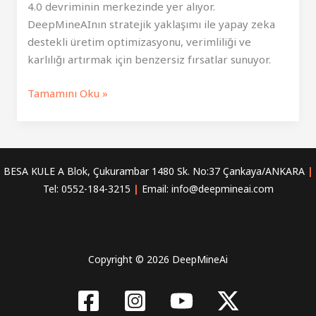
4.0 devriminin merkezinde yer alıyor.
DeepMineAInın stratejik yaklaşımı ile yapay zeka
destekli üretim optimizasyonu, verimliliği ve
karlılığı artırmak için benzersiz fırsatlar sunuyor.
Üretim
Tamamını Oku »
Optimizasyonu:
Yapay
Zeka
ile
BESA KULE A Blok, Çukurambar 1480 Sk. No:37 Çankaya/ANKARA
|
Maksimum
Tel: 0552-184-3215
|
Email: info@deepmineai.com
Verim
Copyright © 2026 DeepMineAi