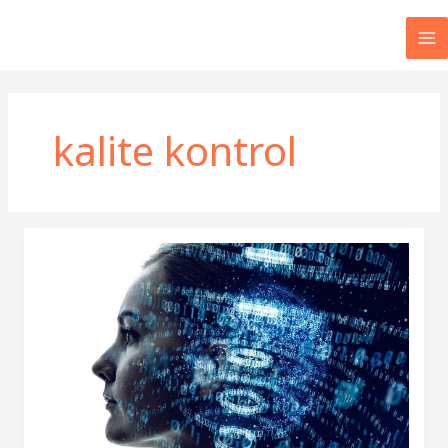
İçeriğe
atla
MA
M
kalite kontrol