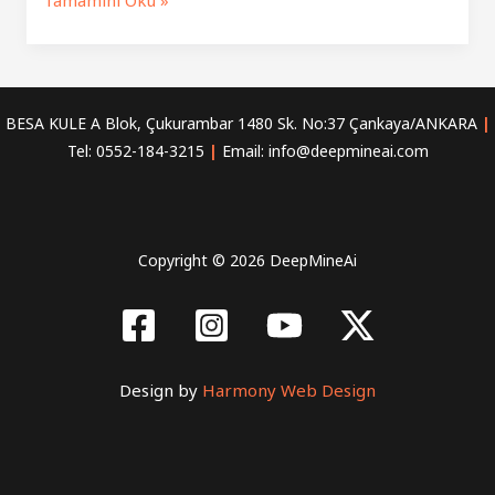
Tamamını Oku »
Kaldırma:
Yapay
Zeka
ile
BESA KULE A Blok, Çukurambar 1480 Sk. No:37 Çankaya/ANKARA
|
Hızlı
Tel: 0552-184-3215
|
Email: info@deepmineai.com
Mimari
Tasarım
Copyright © 2026 DeepMineAi
Design by
Harmony Web Design