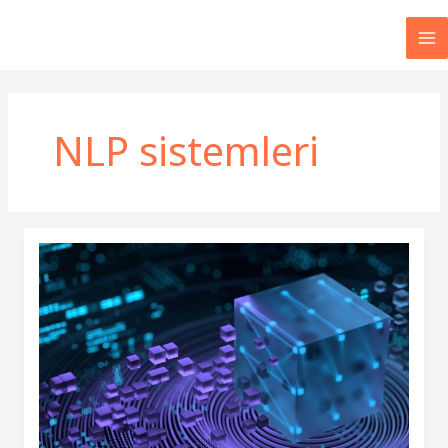
İçeriğe
atla
MA
M
NLP sistemleri