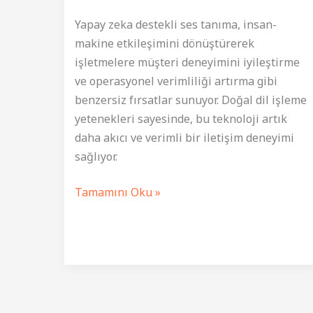
Yapay zeka destekli ses tanıma, insan-
makine etkileşimini dönüştürerek
işletmelere müşteri deneyimini iyileştirme
ve operasyonel verimliliği artırma gibi
benzersiz fırsatlar sunuyor. Doğal dil işleme
yetenekleri sayesinde, bu teknoloji artık
daha akıcı ve verimli bir iletişim deneyimi
sağlıyor.
Ses
Tamamını Oku »
Tanıma:
Yapay
Zeka
ile
Etkileşimi
Artırın