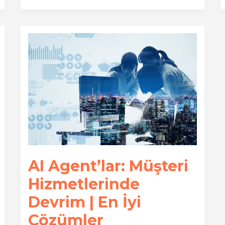
Yapay
Zeka
ile
Dönüşümleri
Artırın
AI Agent’lar: Müşteri
Hizmetlerinde
Devrim | En İyi
Çözümler