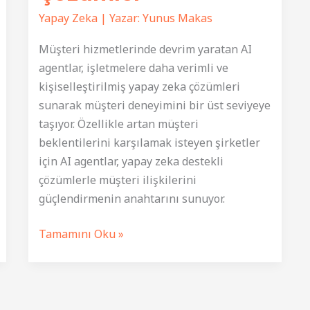
Yapay Zeka
| Yazar:
Yunus Makas
Müşteri hizmetlerinde devrim yaratan AI
agentlar, işletmelere daha verimli ve
kişiselleştirilmiş yapay zeka çözümleri
sunarak müşteri deneyimini bir üst seviyeye
taşıyor. Özellikle artan müşteri
beklentilerini karşılamak isteyen şirketler
için AI agentlar, yapay zeka destekli
çözümlerle müşteri ilişkilerini
güçlendirmenin anahtarını sunuyor.
AI
Tamamını Oku »
Agent’lar:
Müşteri
Hizmetlerinde
Devrim