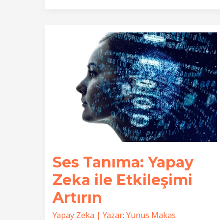
Analizi:
Yapay
Zeka
ile
Riskleri
Azaltın
Ses Tanıma: Yapay
Zeka ile Etkileşimi
Artırın
Yapay Zeka
| Yazar:
Yunus Makas