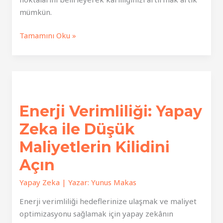
mümkün.
Dinamik
Tamamını Oku »
Fiyatlama:
Optimize
Edilmiş
AI
ile
Enerji Verimliliği: Yapay
Kazançlarınızı
Artırın
Zeka ile Düşük
Maliyetlerin Kilidini
Açın
Yapay Zeka
| Yazar:
Yunus Makas
Enerji verimliliği hedeflerinize ulaşmak ve maliyet
optimizasyonu sağlamak için yapay zekânın