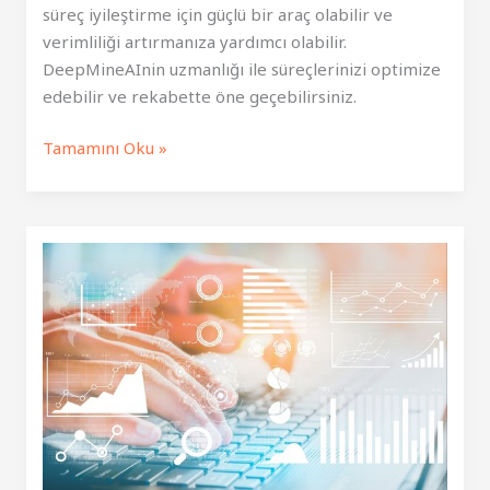
süreç iyileştirme için güçlü bir araç olabilir ve
verimliliği artırmanıza yardımcı olabilir.
DeepMineAInin uzmanlığı ile süreçlerinizi optimize
edebilir ve rekabette öne geçebilirsiniz.
Operasyonel
Tamamını Oku »
Mükemmellik:
Yapay
Zeka
ile
En
İyi
Süreç
İyileştirme