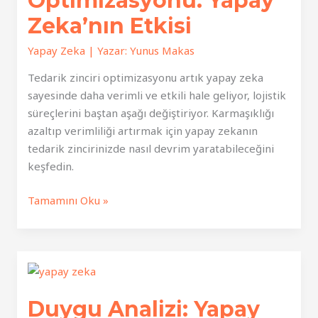
Optimizasyonu: Yapay
Zeka’nın Etkisi
Yapay Zeka
| Yazar:
Yunus Makas
Tedarik zinciri optimizasyonu artık yapay zeka
sayesinde daha verimli ve etkili hale geliyor, lojistik
süreçlerini baştan aşağı değiştiriyor. Karmaşıklığı
azaltıp verimliliği artırmak için yapay zekanın
tedarik zincirinizde nasıl devrim yaratabileceğini
keşfedin.
Tedarik
Tamamını Oku »
Zinciri
Optimizasyonu:
Yapay
Zeka’nın
Etkisi
Duygu Analizi: Yapay