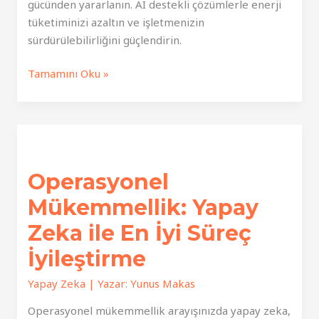
gücünden yararlanın. AI destekli çözümlerle enerji
tüketiminizi azaltın ve işletmenizin
sürdürülebilirliğini güçlendirin.
Enerji
Tamamını Oku »
Verimliliği:
Yapay
Zeka
ile
Düşük
Operasyonel
Maliyetlerin
Kilidini
Mükemmellik: Yapay
Açın
Zeka ile En İyi Süreç
İyileştirme
Yapay Zeka
| Yazar:
Yunus Makas
Operasyonel mükemmellik arayışınızda yapay zeka,