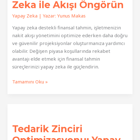
Zeka ile Akışı Öngörün
Yapay Zeka
| Yazar:
Yunus Makas
Yapay zeka destekli finansal tahmin, işletmenizin
nakit akışı yönetimini optimize ederken daha doğru
ve güvenilir projeksiyonlar oluşturmanıza yardımcı
olabilir. Değişen piyasa koşullarında rekabet
avantajı elde etmek için finansal tahmin
süreçlerinizi yapay zeka ile güçlendirin.
Finansal
Tamamını Oku »
Tahmin:
Yapay
Zeka
ile
Akışı
Tedarik Zinciri
Öngörün