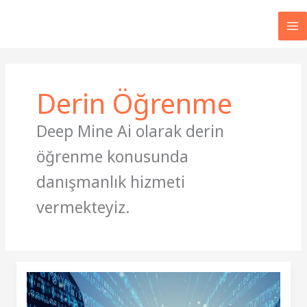
İçeriğe
atla
MA
M
Derin Öğrenme
Deep Mine Ai olarak derin
öğrenme konusunda
danışmanlık hizmeti
vermekteyiz.