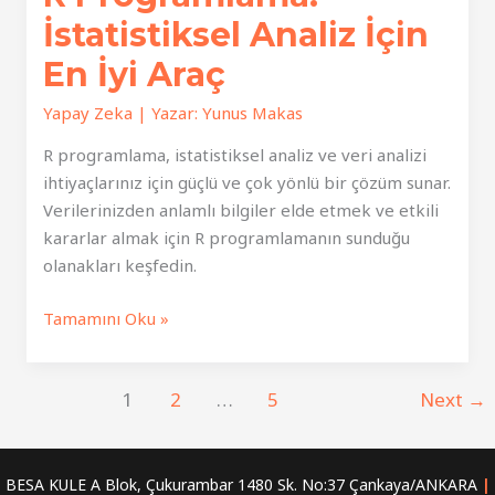
İstatistiksel Analiz İçin
En İyi Araç
Yapay Zeka
| Yazar:
Yunus Makas
R programlama, istatistiksel analiz ve veri analizi
ihtiyaçlarınız için güçlü ve çok yönlü bir çözüm sunar.
Verilerinizden anlamlı bilgiler elde etmek ve etkili
kararlar almak için R programlamanın sunduğu
olanakları keşfedin.
R
Tamamını Oku »
Programlama:
İstatistiksel
1
2
…
5
Next
→
Analiz
İçin
En
İyi
BESA KULE A Blok, Çukurambar 1480 Sk. No:37 Çankaya/ANKARA
|