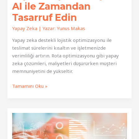
Çözümleri
AI ile Zamandan
Tasarruf Edin
Yapay Zeka
| Yazar:
Yunus Makas
Yapay zeka destekli lojistik optimizasyonu ile
teslimat sürelerini kısaltın ve işletmenizde
verimliliği artırın. Rota optimizasyonu gibi yapay
zeka çözümleri, maliyetleri düşürürken müşteri
memnuniyetini de yükseltir.
Lojistik
Tamamını Oku »
Optimizasyonu:
AI
ile
Zamandan
Tasarruf
Edin