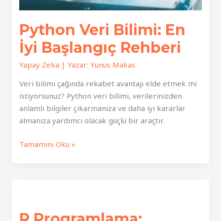
Python Veri Bilimi: En
İyi Başlangıç Rehberi
Yapay Zeka
| Yazar:
Yunus Makas
Veri bilimi çağında rekabet avantajı elde etmek mi
istiyorsunuz? Python veri bilimi, verilerinizden
anlamlı bilgiler çıkarmanıza ve daha iyi kararlar
almanıza yardımcı olacak güçlü bir araçtır.
Python
Tamamını Oku »
Veri
Bilimi:
En
İyi
Başlangıç
R Programlama:
Rehberi