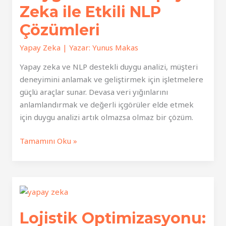
Zeka ile Etkili NLP
Çözümleri
Yapay Zeka
| Yazar:
Yunus Makas
Yapay zeka ve NLP destekli duygu analizi, müşteri
deneyimini anlamak ve geliştirmek için işletmelere
güçlü araçlar sunar. Devasa veri yığınlarını
anlamlandırmak ve değerli içgörüler elde etmek
için duygu analizi artık olmazsa olmaz bir çözüm.
Duygu
Tamamını Oku »
Analizi:
Yapay
Zeka
ile
Etkili
Lojistik Optimizasyonu:
NLP