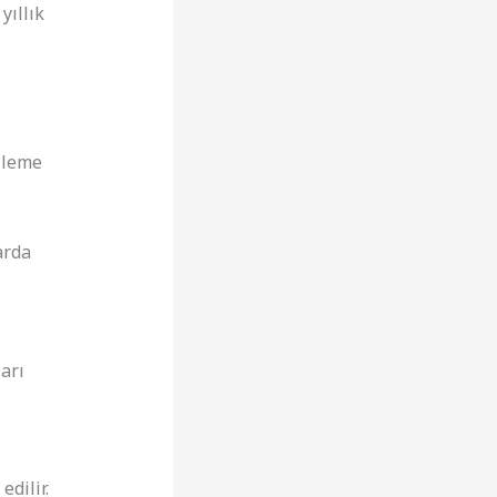
yıllık
lleme
arda
arı
edilir.