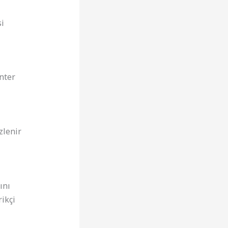
i
nter
zlenir
ını
ikçi