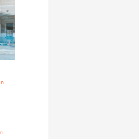
ın
rı