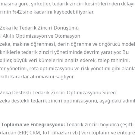
rmasına göre, şirketler, tedarik zinciri kesintilerinden dolayı 
erinin %42’sine kadarını kaybedebiliyorlar.
Zeka ile Tedarik Zinciri Dönüşümü
 Akıllı Optimizasyon ve Otomasyon
 zeka, makine öğrenmesi, derin öğrenme ve öngörücü mode
ekniklerle tedarik zinciri yönetiminde devrim yaratıyor. Bu
ojiler, büyük veri kümelerini analiz ederek, talep tahmini,
er yönetimi, rota optimizasyonu ve risk yönetimi gibi alanl
kıllı kararlar alınmasını sağlıyor.
Zeka Destekli Tedarik Zinciri Optimizasyonu Süreci
zeka destekli tedarik zinciri optimizasyonu, aşağıdaki adıml
i Toplama ve Entegrasyonu:
Tedarik zinciri boyunca çeşitli
lardan (ERP, CRM, IoT cihazları vb.) veri toplanır ve entegre 