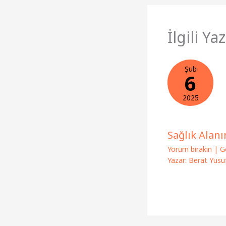
İlgili Yaz
Şub
6
2025
Sağlık Alan
Yorum bırakın
|
G
Yazar:
Berat Yusuf