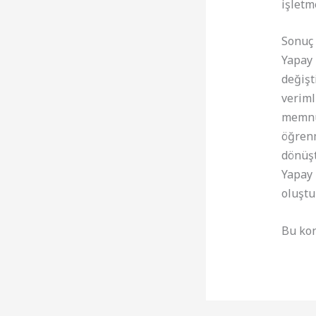
işletm
Sonuç 
Yapay 
değişt
verimli
memnun
öğrenm
dönüşt
Yapay 
oluştu
Bu kon