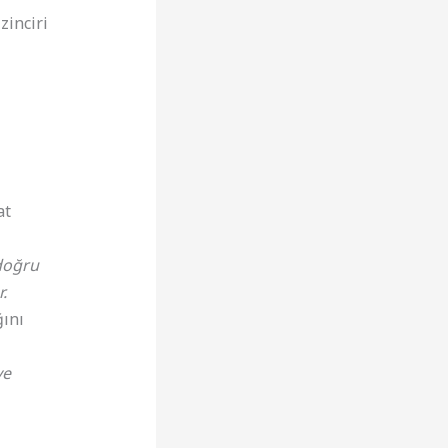
zinciri
at
 doğru
.
ğını
ve