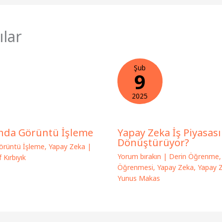
ılar
Şub
9
2025
ında Görüntü İşleme
Yapay Zeka İş Piyasası
Dönüştürüyor?
örüntü İşleme
,
Yapay Zeka
|
Yorum bırakın
|
Derin Öğrenme
 Kırbıyık
Öğrenmesi
,
Yapay Zeka
,
Yapay 
Yunus Makas