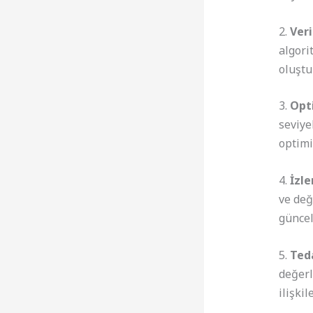
2.
Veri
algori
oluştu
3.
Opt
seviyel
optimi
4.
İzl
ve değe
güncel
5.
Teda
değerl
ilişki