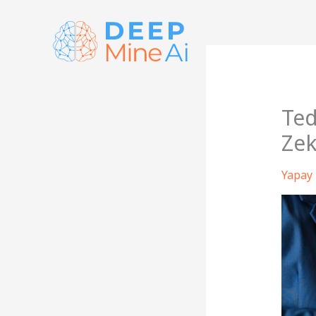
İçeriğe
atla
Ted
Zek
Yapay