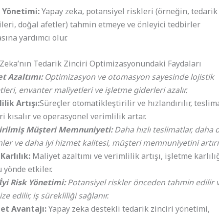
 Yönetimi:
Yapay zeka, potansiyel riskleri (örneğin, tedarik 
ileri, doğal afetler) tahmin etmeye ve önleyici tedbirler
sına yardımcı olur.
Zeka’nın Tedarik Zinciri Optimizasyonundaki Faydaları
t Azaltımı:
Optimizasyon ve otomasyon sayesinde lojistik
leri, envanter maliyetleri ve işletme giderleri azalır.
ilik Artışı:
Süreçler otomatikleştirilir ve hızlandırılır, teslim
ri kısalır ve operasyonel verimlilik artar.
irilmiş Müşteri Memnuniyeti:
Daha hızlı teslimatlar, daha
ler ve daha iyi hizmet kalitesi, müşteri memnuniyetini artırır
Karlılık:
Maliyet azaltımı ve verimlilik artışı, işletme karlılı
 yönde etkiler.
yi Risk Yönetimi:
Potansiyel riskler önceden tahmin edilir 
e edilir, iş sürekliliği sağlanır.
et Avantajı:
Yapay zeka destekli tedarik zinciri yönetimi,