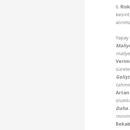
6.
Risk
kesint
alınma
Yapay 
Maliye
maliyet
Veriml
sürele
Gelişt
tahmin
Artan 
olumlu
Daha İ
minimiz
Rekab