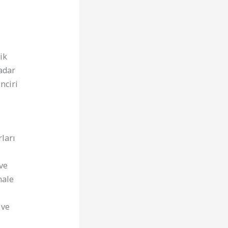
ik
adar
nciri
rları
ve
hale
 ve