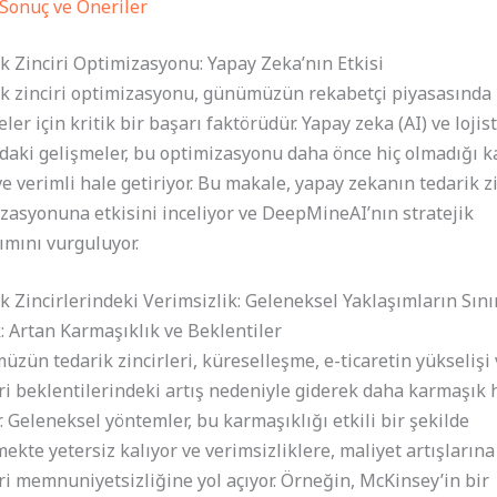
Sonuç ve Öneriler
k Zinciri Optimizasyonu: Yapay Zeka’nın Etkisi
k zinciri optimizasyonu, günümüzün rekabetçi piyasasında
ler için kritik bir başarı faktörüdür. Yapay zeka (AI) ve lojist
daki gelişmeler, bu optimizasyonu daha önce hiç olmadığı k
 ve verimli hale getiriyor. Bu makale, yapay zekanın tedarik zi
zasyonuna etkisini inceliyor ve DeepMineAI’nın stratejik
ımını vurguluyor.
k Zincirlerindeki Verimsizlik: Geleneksel Yaklaşımların Sını
: Artan Karmaşıklık ve Beklentiler
zün tedarik zincirleri, küreselleşme, e-ticaretin yükselişi 
i beklentilerindeki artış nedeniyle giderek daha karmaşık 
r. Geleneksel yöntemler, bu karmaşıklığı etkili bir şekilde
ekte yetersiz kalıyor ve verimsizliklere, maliyet artışlarına
i memnuniyetsizliğine yol açıyor. Örneğin, McKinsey’in bir