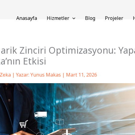
Anasayfa
Hizmetler
Blog
Projeler
arik Zinciri Optimizasyonu: Yap
a’nın Etkisi
 Zeka
| Yazar:
Yunus Makas
|
Mart 11, 2026