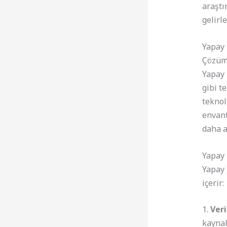
araştı
gelirl
Yapay 
Çözüm:
Yapay
gibi t
teknol
envant
daha a
Yapay 
Yapay 
içerir:
1.
Ver
kaynak