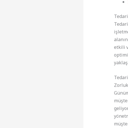
Tedari
Tedari
işletme
alanın
etkili
optimi
yaklaş
Tedari
Zorluk
Günümü
müşter
geliyo
yönetm
müşter