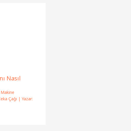
nı Nasıl
,
Makine
Zeka Çağı
| Yazar: