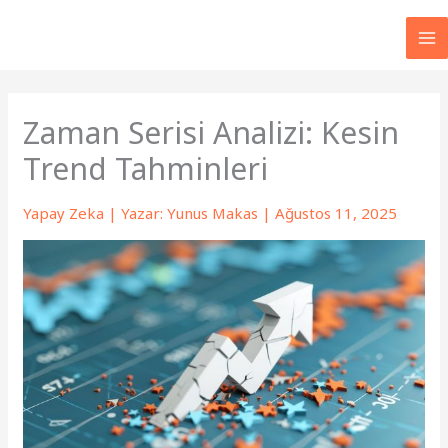
İçeriğe
atla
MA
M
Zaman Serisi Analizi: Kesin
Trend Tahminleri
Yapay Zeka
| Yazar:
Yunus Makas
|
Ağustos 11, 2025